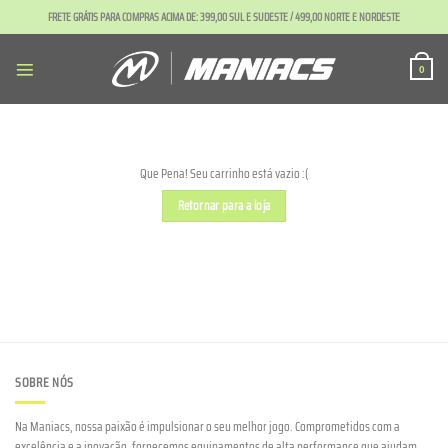
Skip
FRETE GRÁTIS PARA COMPRAS ACIMA DE: 399,00 SUL E SUDESTE / 499,00 NORTE E NORDESTE
to
content
0
Que Pena! Seu carrinho está vazio :(
Retornar para a loja
SOBRE NÓS
Na Maniacs, nossa paixão é impulsionar o seu melhor jogo. Comprometidos com a
excelência e a inovação, fornecemos equipamentos de alta performance que ajudam