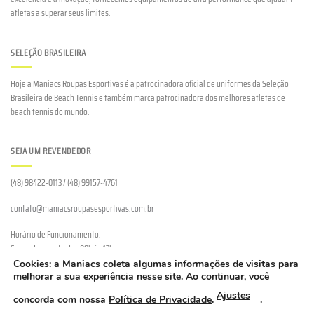
atletas a superar seus limites.
SELEÇÃO BRASILEIRA
Hoje a Maniacs Roupas Esportivas é a patrocinadora oficial de uniformes da Seleção
Brasileira de Beach Tennis e também marca patrocinadora dos melhores atletas de
beach tennis do mundo.
SEJA UM REVENDEDOR
(48) 98422-0113 / (48) 99157-4761
contato@maniacsroupasesportivas.com.br
Horário de Funcionamento:
Segunda a sexta das 08h às 17h
Cookies: a Maniacs coleta algumas informações de visitas para
melhorar a sua experiência nesse site. Ao continuar, você
Ajustes
concorda com nossa
Política de Privacidade
.
.