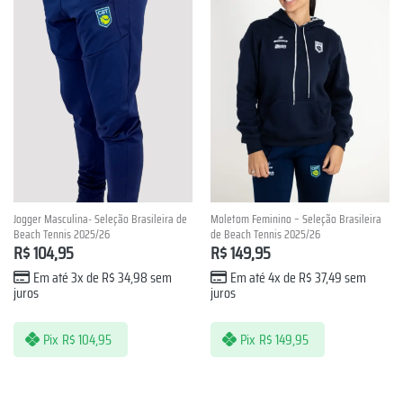
Jogger Masculina- Seleção Brasileira de
Moletom Feminino – Seleção Brasileira
Beach Tennis 2025/26
de Beach Tennis 2025/26
R$
104,95
R$
149,95
Em até 3x de
R$
34,98
sem
Em até 4x de
R$
37,49
sem
juros
juros
Pix
R$
104,95
Pix
R$
149,95