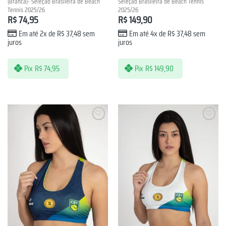
(Branca)- Seleção Brasileira de Beach
Seleção Brasileira de Beach Tennis
Tennis 2025/26
2025/26
R$
74,95
R$
149,90
Em até 2x de
R$
37,48
sem
Em até 4x de
R$
37,48
sem
juros
juros
Pix
R$
74,95
Pix
R$
149,90
Lista de
Lista de
Desejos
Desejos