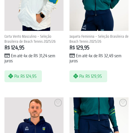
Corta Vento Masculino – Seleção
Jaqueta Feminina – Seleção Brasileira de
Brasileira de Beach Tennis 2025/26
Beach Tennis 2025/26
R$
124,95
R$
129,95
Em até 4x de
R$
31,24
sem
Em até 4x de
R$
32,49
sem
juros
juros
Pix
R$
124,95
Pix
R$
129,95
Lista de
Lista de
Desejos
Desejos