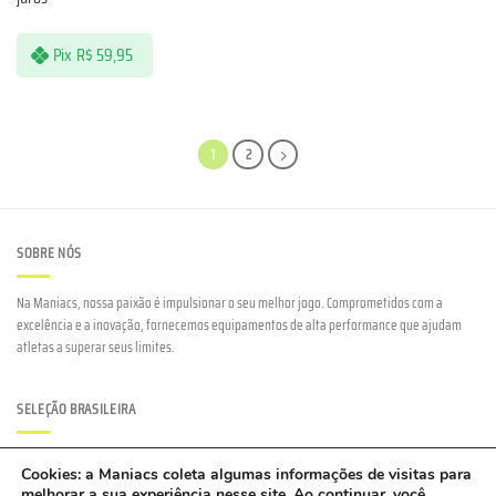
Pix
R$
59,95
1
2
SOBRE NÓS
Na Maniacs, nossa paixão é impulsionar o seu melhor jogo. Comprometidos com a
excelência e a inovação, fornecemos equipamentos de alta performance que ajudam
atletas a superar seus limites.
SELEÇÃO BRASILEIRA
Hoje a Maniacs Roupas Esportivas é a patrocinadora oficial de uniformes da Seleção
Cookies: a Maniacs coleta algumas informações de visitas para
Brasileira de Beach Tennis e também marca patrocinadora dos melhores atletas de
melhorar a sua experiência nesse site. Ao continuar, você