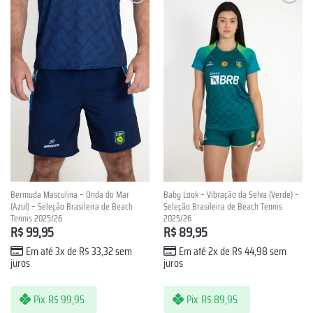
Lista de
Lista de
Desejos
Desejos
Bermuda Masculina – Onda do Mar
Baby Look – Vibração da Selva (Verde) –
(Azul) – Seleção Brasileira de Beach
Seleção Brasileira de Beach Tennis
Tennis 2025/26
2025/26
R$
99,95
R$
89,95
Em até 3x de
R$
33,32
sem
Em até 2x de
R$
44,98
sem
juros
juros
Pix
R$
99,95
Pix
R$
89,95