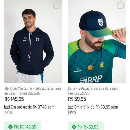
Lista de
Lista de
Desejos
Desejos
Moletom Masculino – Seleção Brasileira
Boné – Seleção Brasileira de Beach
de Beach Tennis 2025/26
Tennis 2025/26
R$
149,95
R$
59,95
Em até 4x de
R$
37,49
sem
Em até 1x de
R$
59,95
sem
juros
juros
Pix
R$
149,95
Pix
R$
59,95