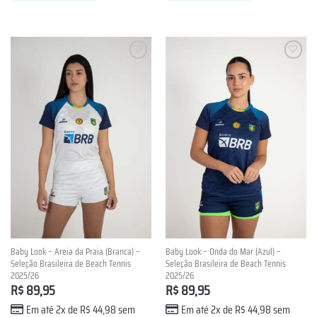
Lista de
Lista de
Desejos
Desejos
Baby Look – Areia da Praia (Branca) –
Baby Look – Onda do Mar (Azul) –
Seleção Brasileira de Beach Tennis
Seleção Brasileira de Beach Tennis
2025/26
2025/26
R$
89,95
R$
89,95
Em até 2x de
R$
44,98
sem
Em até 2x de
R$
44,98
sem