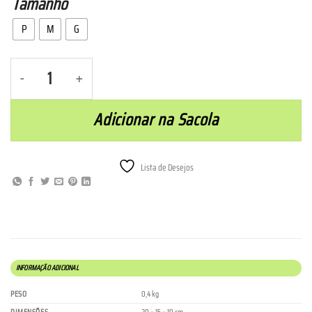
Tamanho
P
M
G
Baby Look em Poliamida - Preta quantidade
Adicionar na Sacola
Lista de Desejos
INFORMAÇÃO ADICIONAL
PESO
0,4 kg