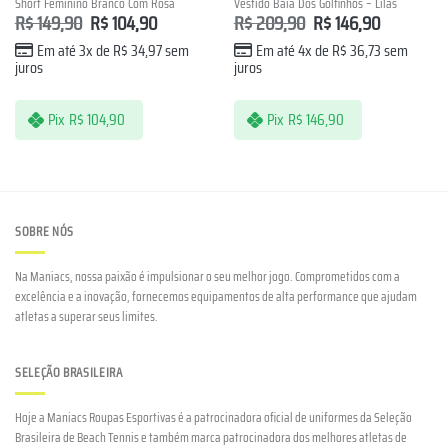
Short Feminino Branco Com Rosa
Vestido Baía Dos Golfinhos – Lilás
R$
149,90
R$
104,90
R$
209,90
R$
146,90
Em até 3x de
R$
34,97
sem
Em até 4x de
R$
36,73
sem
juros
juros
Pix
R$
104,90
Pix
R$
146,90
SOBRE NÓS
Na Maniacs, nossa paixão é impulsionar o seu melhor jogo. Comprometidos com a
excelência e a inovação, fornecemos equipamentos de alta performance que ajudam
atletas a superar seus limites.
SELEÇÃO BRASILEIRA
Hoje a Maniacs Roupas Esportivas é a patrocinadora oficial de uniformes da Seleção
Brasileira de Beach Tennis e também marca patrocinadora dos melhores atletas de