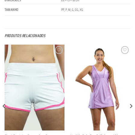
DIMENSÕES
20 × 15 × 10 cm
PP
,
P
,
M
,
G
,
GG
,
XG
TAMANHO
PRODUTOS RELACIONADOS
Lista de
Lista de
Desejos
Desejos