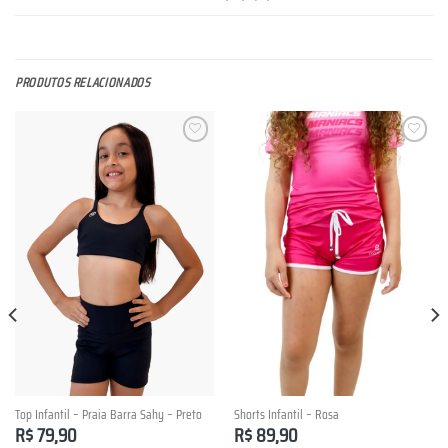
PRODUTOS RELACIONADOS
Lista de
Lista de
Desejos
Desejos
Top Infantil – Praia Barra Sahy – Preto
Shorts Infantil – Rosa
R$
79,90
R$
89,90