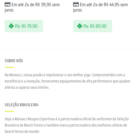
Em até 2x de
R$
39,95
sem
Em até 2x de
R$
44,95
sem
juros
juros
Pix
R$
79,90
Pix
R$
89,90
SOBRE NÓS
Na Maniacs, nossa paixão é impulsionar o seu melhor jogo. Comprometidos com a
excelência e a inovação, fornecemos equipamentos de alta performance que ajudam
atletas a superar seus limites.
SELEÇÃO BRASILEIRA
Hoje a Maniacs Roupas Esportivas é a patrocinadora oficial de uniformes da Seleção
Brasileira de Beach Tennis e também marca patrocinadora dos melhores atletas de
beach tennis do mundo.