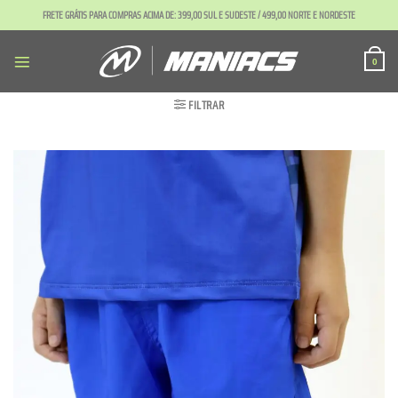
Skip
FRETE GRÁTIS PARA COMPRAS ACIMA DE: 399,00 SUL E SUDESTE / 499,00 NORTE E NORDESTE
to
content
0
FILTRAR