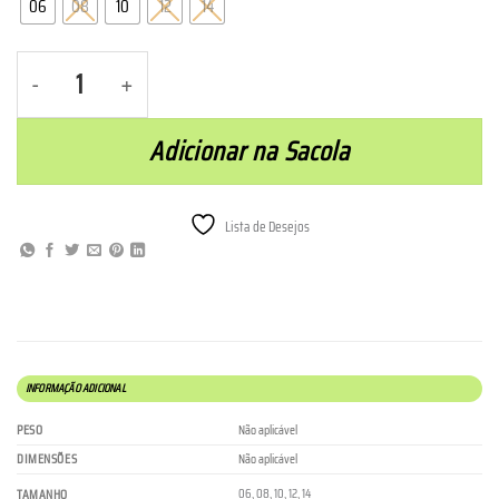
06
08
10
12
14
Bermuda Infantil - Azul quantidade
Adicionar na Sacola
Lista de Desejos
INFORMAÇÃO ADICIONAL
PESO
Não aplicável
DIMENSÕES
Não aplicável
06
,
08
,
10
,
12
,
14
TAMANHO