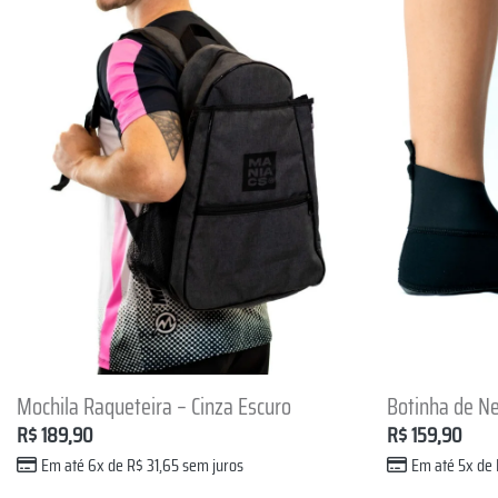
+
+
Mochila Raqueteira – Cinza Escuro
Botinha de N
R$
189,90
R$
159,90
Em até 6x de
R$
31,65
sem juros
Em até 5x de