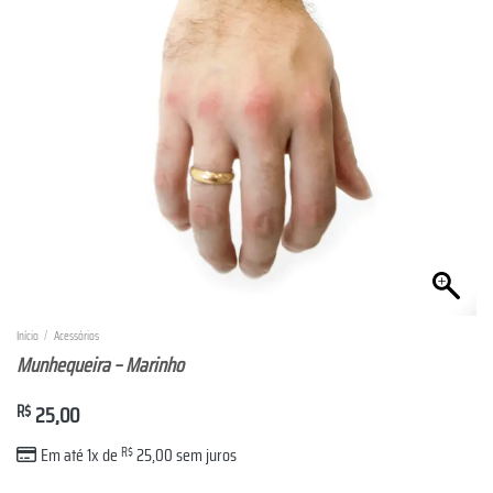
Início
/
Acessórios
Munhequeira – Marinho
R$
25,00
Em até 1x de
R$
25,00
sem juros