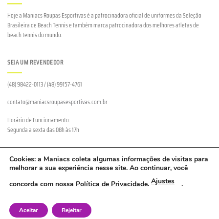
Hoje a Maniacs Roupas Esportivas é a patrocinadora oficial de uniformes da Seleção
Brasileira de Beach Tennis e também marca patrocinadora dos melhores atletas de
beach tennis do mundo.
SEJA UM REVENDEDOR
(48) 98422-0113 / (48) 99157-4761
contato@maniacsroupasesportivas.com.br
Horário de Funcionamento:
Segunda a sexta das 08h às 17h
Cookies: a Maniacs coleta algumas informações de visitas para
melhorar a sua experiência nesse site. Ao continuar, você
Ajustes
Nó de Bambu Ind. e Comércio LTDA - CNPJ/MF Nº 04.349.772/0001-94 - Bom Viver, Biguaçu - SC
concorda com nossa
Política de Privacidade
.
.
Desenvolvido por:
Gustavo Seidel
Aceitar
Rejeitar