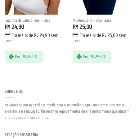
Faixinha de Cabelo Fina – Lílas
Munhequeira – Azul Clara
R$
24,90
R$
25,00
Em até 1x de
R$
24,90
sem
Em até 1x de
R$
25,00
sem
juros
juros
Pix
R$
24,90
Pix
R$
25,00
SOBRE NÓS
Na Maniacs, nossa paixão é impulsionar o seu melhor jogo. Comprometidos com a
excelência e a inovação, fornecemos equipamentos de alta performance que ajudam
atletas a superar seus limites.
SELEÇÃO BRASILEIRA