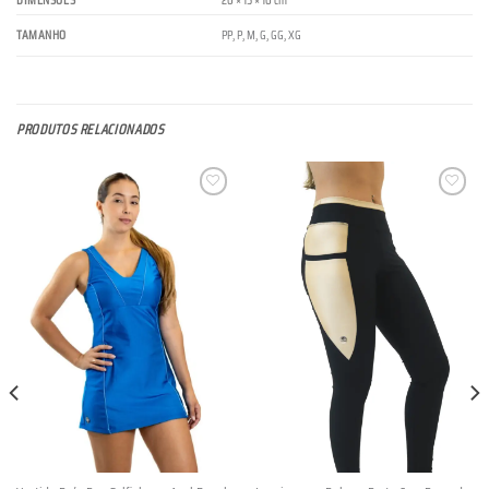
DIMENSÕES
20 × 15 × 10 cm
PP
,
P
,
M
,
G
,
GG
,
XG
TAMANHO
PRODUTOS RELACIONADOS
Lista de
Lista de
Desejos
Desejos