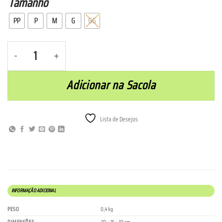
Tamanho
PP
P
M
G
GG
Regata Feminina Básica - Preta com Rosa quantidade
Adicionar na Sacola
Lista de Desejos
INFORMAÇÃO ADICIONAL
PESO
0,4 kg