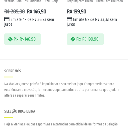
Vestido Baía Dos Golfinhos – Azul Royal
Legging com Bolso – Preta Com Dourado
R$
209,90
R$
146,90
R$
199,90
Em até 4x de
R$
36,73
sem
Em até 6x de
R$
33,32
sem
juros
juros
Pix
R$
146,90
Pix
R$
199,90
SOBRE NÓS
Na Maniacs, nossa paixão é impulsionar o seu melhor jogo. Comprometidos com a
excelência e a inovação, fornecemos equipamentos de alta performance que ajudam
atletas a superar seus limites.
SELEÇÃO BRASILEIRA
Hoje a Maniacs Roupas Esportivas é a patrocinadora oficial de uniformes da Seleção