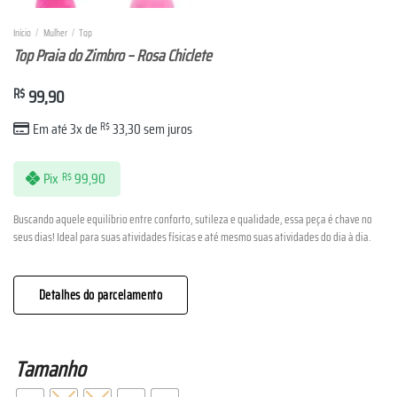
Início
/
Mulher
/
Top
Top Praia do Zimbro – Rosa Chiclete
R$
99,90
Em até 3x de
R$
33,30
sem juros
Pix
99,90
R$
Buscando aquele equilíbrio entre conforto, sutileza e qualidade, essa peça é chave no
seus dias! Ideal para suas atividades físicas e até mesmo suas atividades do dia à dia.
Detalhes do parcelamento
Tamanho