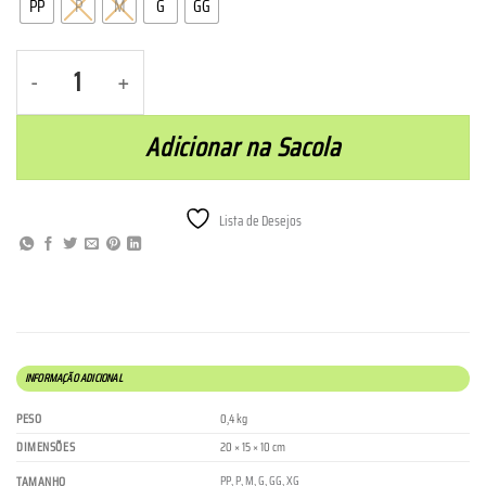
PP
P
M
G
GG
Top Praia do Zimbro - Rosa Chiclete quantidade
Adicionar na Sacola
Lista de Desejos
INFORMAÇÃO ADICIONAL
PESO
0,4 kg
DIMENSÕES
20 × 15 × 10 cm
PP
,
P
,
M
,
G
,
GG
,
XG
TAMANHO