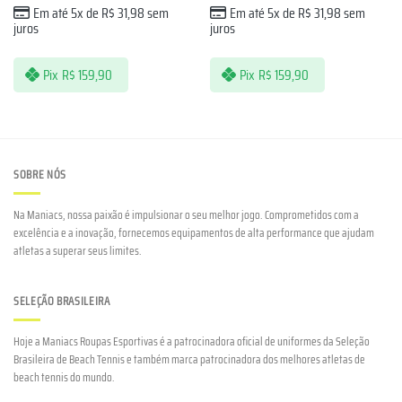
Em até 5x de
R$
31,98
sem
Em até 5x de
R$
31,98
sem
juros
juros
Pix
R$
159,90
Pix
R$
159,90
SOBRE NÓS
Na Maniacs, nossa paixão é impulsionar o seu melhor jogo. Comprometidos com a
excelência e a inovação, fornecemos equipamentos de alta performance que ajudam
atletas a superar seus limites.
SELEÇÃO BRASILEIRA
Hoje a Maniacs Roupas Esportivas é a patrocinadora oficial de uniformes da Seleção
Brasileira de Beach Tennis e também marca patrocinadora dos melhores atletas de
beach tennis do mundo.