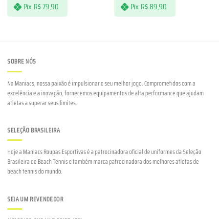
Pix
R$
79,90
Pix
R$
89,90
SOBRE NÓS
Na Maniacs, nossa paixão é impulsionar o seu melhor jogo. Comprometidos com a
excelência e a inovação, fornecemos equipamentos de alta performance que ajudam
atletas a superar seus limites.
SELEÇÃO BRASILEIRA
Hoje a Maniacs Roupas Esportivas é a patrocinadora oficial de uniformes da Seleção
Brasileira de Beach Tennis e também marca patrocinadora dos melhores atletas de
beach tennis do mundo.
SEJA UM REVENDEDOR