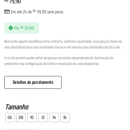
R$
79,90
Em até 2x de
R$
39,95
sem juros
Pix
79,90
R$
Buscando aquele equilíbrio entre conforto, sutileza e qualidade, essa peça é chave no
seus dias!Ideal para suas atividades físicas e até mesmo suas atividades do dia à dia.
A cor do produto pode sofrer pequenas variações dependendo da iluminação do
ambiente e da configuração de brilho e resolução de cada dispositivo.
Detalhes do parcelamento
Tamanho
06
08
10
12
14
16