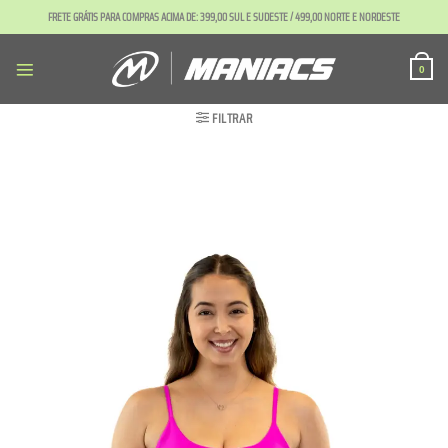
Skip
FRETE GRÁTIS PARA COMPRAS ACIMA DE: 399,00 SUL E SUDESTE / 499,00 NORTE E NORDESTE
to
content
0
FILTRAR