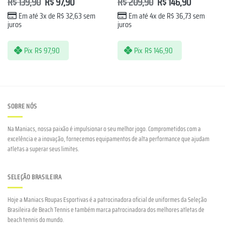
R$
139,90
R$
97,90
R$
209,90
R$
146,90
Em até 3x de
R$
32,63
sem
Em até 4x de
R$
36,73
sem
juros
juros
Pix
R$
97,90
Pix
R$
146,90
SOBRE NÓS
Na Maniacs, nossa paixão é impulsionar o seu melhor jogo. Comprometidos com a
excelência e a inovação, fornecemos equipamentos de alta performance que ajudam
atletas a superar seus limites.
SELEÇÃO BRASILEIRA
Hoje a Maniacs Roupas Esportivas é a patrocinadora oficial de uniformes da Seleção
Brasileira de Beach Tennis e também marca patrocinadora dos melhores atletas de
beach tennis do mundo.