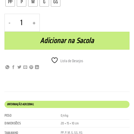
PP
P
M
G
GG
Top Praia do Zimbro - Rosa quantidade
Adicionar na Sacola
Lista de Desejos
INFORMAÇÃO ADICIONAL
PESO
0,4 kg
DIMENSÕES
20 × 15 × 10 cm
PP
,
P
,
M
,
G
,
GG
,
XG
TAMANHO