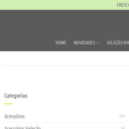
Skip
FRETE 
to
content
HOME
NOVIDADES
SELEÇÃO BR
Categorias
Acessórios
(34)
Acessórios Seleção
(4)