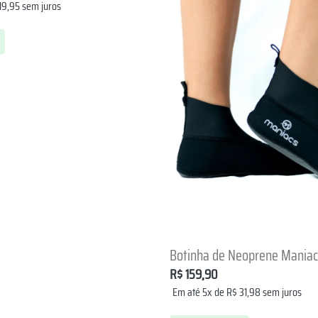
19,95
sem juros
+
Botinha de Neoprene Maniac
R$
159,90
Em até 5x de
R$
31,98
sem juros