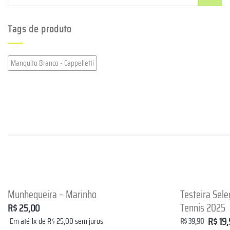
por:
Tags de produto
Manguito Branco - Cappelletti
+
+
Munhequeira – Marinho
Testeira Sele
Lista de
Tennis 2025
R$
25,00
Desejos
R$
19,
Em até 1x de
R$
25,00
sem juros
R$
39,90